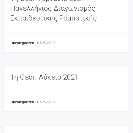
Πανελλήνιος Διαγωνισμός
Εκπαιδευτικής Ρομποτικής
Uncategorized
-
01/19/2022
1η Θέση Λύκειο 2021
Uncategorized
-
01/19/2022