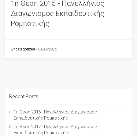
1η Θέση 2015 - Πανελλήνιος
Διαγωνισμός Εκπαιδευτικής
Ρομποτικής
Uncategorized
-
01/19/2015
Recent Posts
1η Θέση 2016 - Πανελλήνιος Διαγωνισμός
Εκπαιδευτικής Ρομποτικής
1η Θέση 2017 - Πανελλήνιος Διαγωνισμός
Εκπαιδευτικής Ρομποτικής